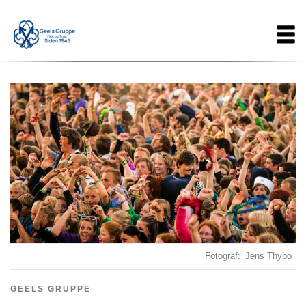
Gå
Main
til
hovedindhold
navigation
Fotograf
Jens Thybo
GEELS GRUPPE